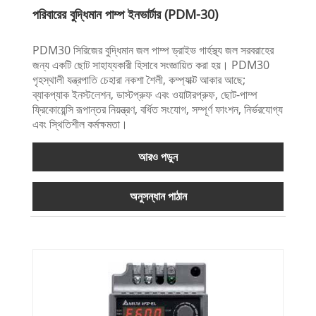
পরিবারের বুদ্ধিমান পাম্প ইনভার্টার (PDM-30)
PDM30 সিরিজের বুদ্ধিমান জল পাম্প ড্রাইভ গার্হস্থ্য জল সরবরাহের
জন্য একটি ছোট সাহায্যকারী হিসাবে সংজ্ঞায়িত করা হয়। PDM30
গৃহস্থালী যন্ত্রপাতি চেহারা নকশা শৈলী, কম্প্যাক্ট আকার আছে;
ব্যাকপ্যাক ইনস্টলেশন, ডাস্টপ্রুফ এবং ওয়াটারপ্রুফ, ছোট-পাম্প
ফ্রিকোয়েন্সি রূপান্তর নিয়ন্ত্রণ, বর্ধিত সংযোগ, সম্পূর্ণ ফাংশন, নির্ভরযোগ্য
এবং স্থিতিশীল কর্মক্ষমতা।
আরও পড়ুন
অনুসন্ধান পাঠান