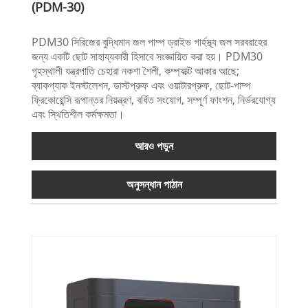
(PDM-30)
PDM30 সিরিজের বুদ্ধিমান জল পাম্প ড্রাইভ গার্হস্থ্য জল সরবরাহের
জন্য একটি ছোট সাহায্যকারী হিসাবে সংজ্ঞায়িত করা হয়। PDM30
গৃহস্থালী যন্ত্রপাতি চেহারা নকশা শৈলী, কম্প্যাক্ট আকার আছে;
ব্যাকপ্যাক ইনস্টলেশন, ডাস্টপ্রুফ এবং ওয়াটারপ্রুফ, ছোট-পাম্প
ফ্রিকোয়েন্সি রূপান্তর নিয়ন্ত্রণ, বর্ধিত সংযোগ, সম্পূর্ণ ফাংশন, নির্ভরযোগ্য
এবং স্থিতিশীল কর্মক্ষমতা।
আরও পড়ুন
অনুসন্ধান পাঠান