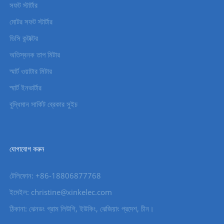
সফট স্টার্টার
মোটর সফট স্টার্টার
ডিসি কন্টাক্টর
অতিস্বনক তাপ মিটার
স্মার্ট ওয়াটার মিটার
স্মার্ট ইনভার্টার
বুদ্ধিমান সার্কিট ব্রেকার সুইচ
যোগাযোগ করুন
টেলিফোন: +86-18806877768
ইমেইল: christine@xinkelec.com
ঠিকানা: ঝেনডং গ্রাম লিউশি, ইউকিং, ঝেজিয়াং প্রদেশ, চীন।