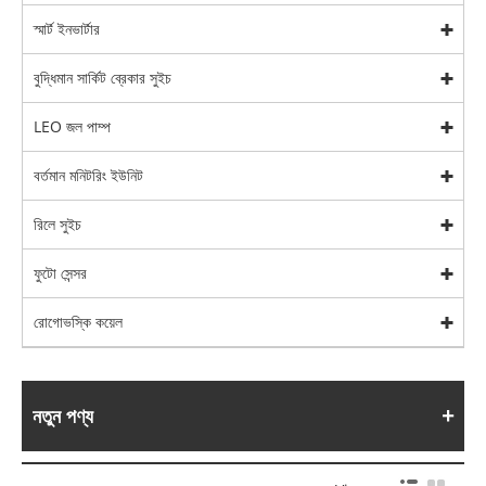
স্মার্ট ইনভার্টার
বুদ্ধিমান সার্কিট ব্রেকার সুইচ
LEO জল পাম্প
বর্তমান মনিটরিং ইউনিট
রিলে সুইচ
ফুটো সেন্সর
রোগোভস্কি কয়েল
নতুন পণ্য