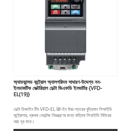
অ্যাডভান্সড কন্ট্রোল অ্যালগরিদম সাধারণ-উদ্দেশ্য নন-
ইনডাকটিভ ভেক্টরিয়াল ডেল্টা ভিএফডি ইনভার্টার {VFD-
EL(19)}
ডেল্টা ডিজাইন টিম VFD-EL বিল্ট-ইন উচ্চ-স্তরের বুদ্ধিমান পিআইডি
কন্ট্রোলার, ধ্রুবক ভোল্টেজ নিয়ন্ত্রণের জন্য বাহ্যিক পিআইডি মিটারের
খরচ দূর করে।