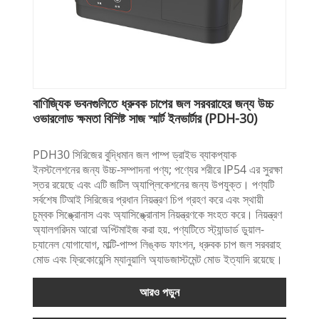
বাণিজ্যিক ভবনগুলিতে ধ্রুবক চাপের জল সরবরাহের জন্য উচ্চ
ওভারলোড ক্ষমতা বিশিষ্ট সাজ স্মার্ট ইনভার্টার (PDH-30)
PDH30 সিরিজের বুদ্ধিমান জল পাম্প ড্রাইভ ব্যাকপ্যাক
ইনস্টলেশনের জন্য উচ্চ-সম্পাদনা পণ্য; পণ্যের শরীরে IP54 এর সুরক্ষা
স্তর রয়েছে এবং এটি জটিল অ্যাপ্লিকেশনের জন্য উপযুক্ত। পণ্যটি
সর্বশেষ টিআই সিরিজের প্রধান নিয়ন্ত্রণ চিপ গ্রহণ করে এবং স্থায়ী
চুম্বক সিঙ্ক্রোনাস এবং অ্যাসিঙ্ক্রোনাস নিয়ন্ত্রণকে সংহত করে। নিয়ন্ত্রণ
অ্যালগরিদম আরো অপ্টিমাইজ করা হয়. পণ্যটিতে স্ট্যান্ডার্ড ডুয়াল-
চ্যানেল যোগাযোগ, মাল্টি-পাম্প লিঙ্কড ফাংশন, ধ্রুবক চাপ জল সরবরাহ
মোড এবং ফ্রিকোয়েন্সি ম্যানুয়ালি অ্যাডজাস্টমেন্ট মোড ইত্যাদি রয়েছে।
আরও পড়ুন