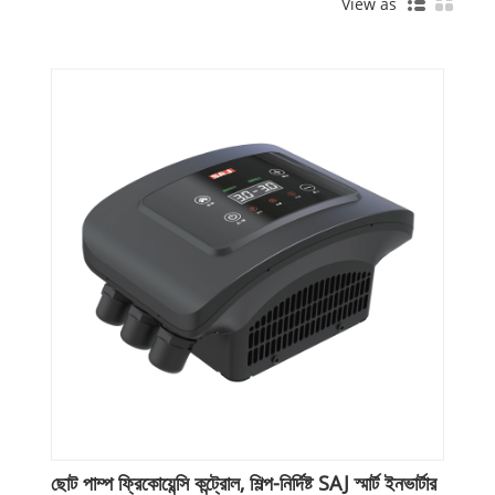
View as
ছোট পাম্প ফ্রিকোয়েন্সি কন্ট্রোল, শিল্প-নির্দিষ্ট SAJ স্মার্ট ইনভার্টার