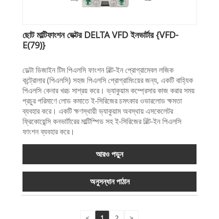
ছোট মাল্টিফাংশন ভেক্টর DELTA VFD ইনভার্টার {VFD-
E(79)}
ডেল্টা ডিজাইন টিম পিএলসি ফাংশন বিল্ট-ইন প্রোগ্রামেবল লজিক
কন্ট্রোলার (পিএলসি) সহজ পিএলসি প্রোগ্রামিংয়ের জন্য, একটি বাহ্যিক
পিএলসি কেনার খরচ সাশ্রয় করে। ভ্যাকুয়াম কম্প্রেসার কাজ করার সময়
প্রচুর পরিমাণে লোড কমাতে ই-সিরিজের চমৎকার ওভারলোড ক্ষমতা
ব্যবহার করে। একটি ক্ষণস্থায়ী ভ্যাকুয়াম অবস্থায় এসকেলেটর
ফ্রিকোয়েন্সি কনভার্টারের মাল্টিস্পিড সহ ই-সিরিজের বিল্ট-ইন পিএলসি
ফাংশন ব্যবহার করে।
আরও পড়ুন
অনুসন্ধান পাঠান
<
1
2
>