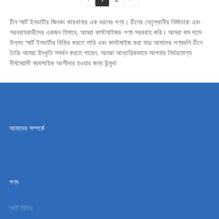
চীন স্মার্ট ইনভার্টার জিনকং কারখানার এক ধরনের পণ্য। চীনের নেতৃস্থানীয় নির্মাতারা এবং
সরবরাহকারীদের একজন হিসাবে, আমরা কাস্টমাইজড পণ্য সরবরাহ করি। আমরা কম দামে
উন্নত স্মার্ট ইনভার্টার বিক্রি করতে পারি এবং কাস্টমাইজ করা যায়৷ আমাদের পণ্যগুলি চীনে
তৈরি৷ আমরা উদ্ধৃতি সমর্থন করতে পারেন. আমরা আন্তরিকভাবে আপনার নির্ভরযোগ্য
দীর্ঘমেয়াদী ব্যবসায়িক অংশীদার হওয়ার জন্য উন্মুখ!
আমাদের সম্পর্কে
পণ্য
স্মার্ট মিটার