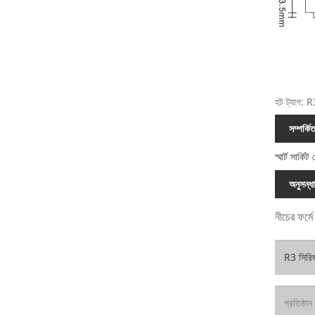
হট ট্যাগ: R3
সম্পর্কি
স্মার্ট সার্কিট
অনুসন্ধ
নীচের ফর্ম