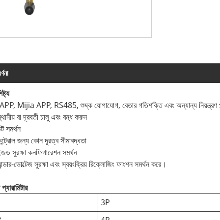
র্ণনা
ষ্ট্য
P, Mijia APP, RS485, শুষ্ক যোগাযোগ, বেতার গতিশক্তি এবং অন্যান্য নিয়ন্ত্রণ প্ল্
্থানীয় বা দূরবর্তী চালু এবং বন্ধ করুন
্ট সমর্থন
ন্ট্রোল জন্য কোন দূরত্ব সীমাবদ্ধতা
ইজড সুরক্ষা কনফিগারেশন সমর্থন
্ডার-ভোল্টেজ সুরক্ষা এবং স্বয়ংক্রিয় রিক্লোজিং ফাংশন সমর্থন করে।
প্যারামিটার
3P
ি
4P