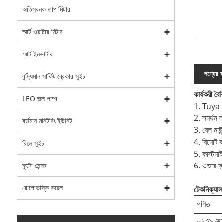
অতিস্বনক তাপ মিটার
স্মার্ট ওয়াটার মিটার
স্মার্ট ইনভার্টার
পণ্যের ব
বুদ্ধিমান সার্কিট ব্রেকার সুইচ
কার্যকরী বৈশি
LEO জল পাম্প
1. Tuya AP
2. সমর্থন স
বর্তমান মনিটরিং ইউনিট
3. রেল মাউন
4. রিমোট ক
রিলে সুইচ
5. কাস্টমা
6. ওভার-আন
ফুটো সেন্সর
রোগোভস্কি কয়েল
টেকনিক্যাল 
গণিত
মাউন্টিং খুঁট