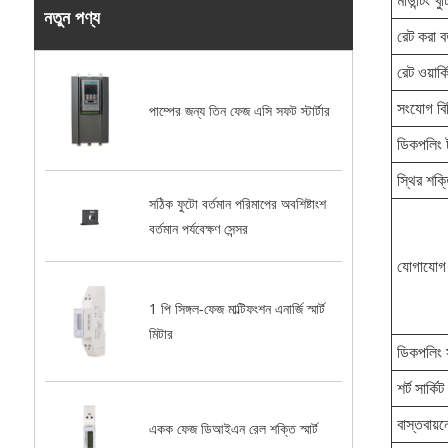
নতুন পণ্য
রেট করা বর
রেট ওয়ার্
সংযোগ বিচ
পাম্পের জন্য তিন ফেজ এসি সফট স্টার্টার
ডিকপলিং 
স্থির শক্
সঠিক ফুটো বর্তমান পরিমাপের অবশিষ্টাংশ
বর্তমান পর্যবেক্ষণ সেন্সর
যোগাযোগ 
1 পি সিঙ্গল-ফেজ মাল্টিফংশন এনার্জি স্মার্ট
মিটার
ডিকপলিং 
শর্ট সার্কি
বাস্তবায়ন
একক ফেজ ডিআইএন রেল শক্তি স্মার্ট