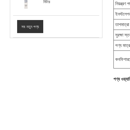
মিটার
নিয়ন্ত্রণ 
ইনস্টলেশন
তাপমাত্রা
সব নতুন পণ্য
সুরক্ষা স্ত
পণ্য মাত্র
কনফিগারয
পণ্য ওয়্যার