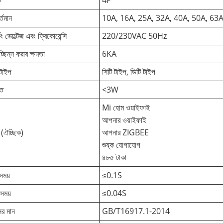
্তমান
10A, 16A, 25A, 32A, 40A, 50A, 63
কিং ভোল্টেজ এবং ফ্রিকোয়েন্সি
220/230VAC 50Hz
্ছিন্ন করার ক্ষমতা
6KA
টাইপ
সিটি টাইপ, ডিটি টাইপ
তি
<3W
Mi হোম ওয়াইফাই
আপনার ওয়াইফাই
(ঐচ্ছিক)
আপনার ZIGBEE
শুষ্ক যোগাযোগ
৪৮৫ টাকা
সময়
≤0.1S
ট সময়
≤0.04S
ের মান
GB/T16917.1-2014