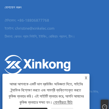
যোগাযোগ করুন
টেলিফোন: +86-18806877768
ইমেইল: christine@xinkelec.com
ঠিকানা: ঝেনডং গ্রাম লিউশি, ইউকিং, ঝেজিয়াং প্রদেশ, চীন।
X
আমরা আপনাকে একটি ভাল ব্রাউজিং অভিজ্ঞতা দিতে, সাইটের
ট্র্যাফিক বিশ্লেষণ করতে এবং সামগ্রী ব্যক্তিগতকৃত করতে
কপিরাইট © 2023 Wenzhou Xinkong Imp&exp Co.,Ltd. - সফট স্টার্টার, ওয়াটার মিটার,
কুকিজ ব্যবহার করি। এই সাইটটি ব্যবহার করে, আপনি আমাদের
আল্ট্রাসনিক ওয়াটার মিটার - সর্বস্বত্ব সংরক্ষিত।
কুকিজ ব্যবহারে সম্মত হন।
গোপনীয়তা নীতি