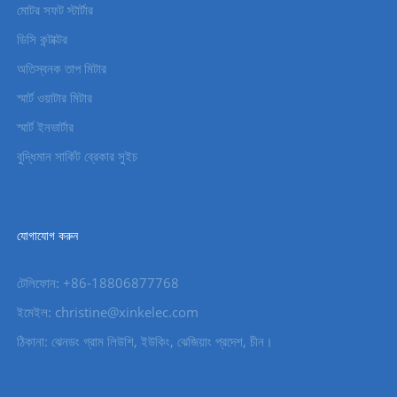
মোটর সফট স্টার্টার
ডিসি কন্টাক্টর
অতিস্বনক তাপ মিটার
স্মার্ট ওয়াটার মিটার
স্মার্ট ইনভার্টার
বুদ্ধিমান সার্কিট ব্রেকার সুইচ
যোগাযোগ করুন
টেলিফোন: +86-18806877768
ইমেইল: christine@xinkelec.com
ঠিকানা: ঝেনডং গ্রাম লিউশি, ইউকিং, ঝেজিয়াং প্রদেশ, চীন।