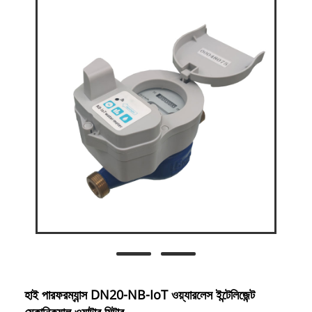
হাই পারফরম্যান্স DN20-NB-IoT ওয়্যারলেস ইন্টেলিজেন্ট