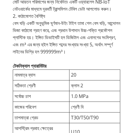
মোট আয়তন পরিমাপের জন্য নিবেদিত৷ একটি ওয়্যারলেস NB-IoT
নেটওয়ার্কের মাধ্যমে দূরবর্তী ট্রান্সমিশন টেবিল ডেটা আপলোড করুন।
2. কাঠামোগত বৈশিষ্ট্য
বেস ঘড়ি একটি অনুভূমিক ঘূর্ণমান-উইং টাইপ তামা শেল বেস ঘড়ি, আন্দোলন
ভিজা কাঠামো গ্রহণ করে, এবং প্রধান উপাদান উচ্চ-শক্তি প্রকৌশল
প্লাস্টিক হয়। ইঙ্গিত ডিভাইসটি হল ডিজিটাল এবং এনালগের সংমিশ্রণ,
এবং m³ এর জন্য হুইল ইঙ্গিত শব্দের সংখ্যার সংখ্যা 5, অর্থাৎ সম্পূর্ণ
লাইনের ডিগ্রি হল 999999m³।
টেকনিক্যাল প্যারামিটার
নামমাত্র ব্যাস
20
সঠিকতা শ্রেণী
ক্লাস 2
সর্বোচ্চ চাপ
1.0 MPa
কাজের পরিবেশ
শ্রেণী বি
তাপমাত্রা গ্রেড
T30/T50/T90
আপস্ট্রিম প্রবাহ ক্ষেত্রের
U10